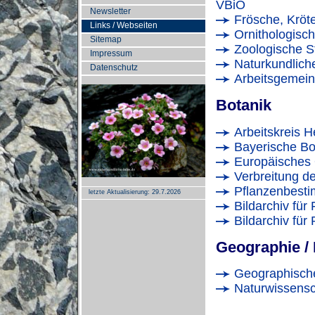
VBiO
Newsletter
Frösche, Kröt
Links / Webseiten
Ornithologisch
Sitemap
Zoologische 
Impressum
Naturkundliche
Datenschutz
Arbeitsgemeins
Botanik
Arbeitskreis H
Bayerische Bot
Europäisches 
Verbreitung d
Pflanzenbesti
letzte Aktualisierung:
29.7.2026
Bildarchiv für
Bildarchiv für 
Geographie /
Geographische
Naturwissensch