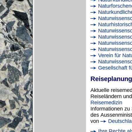
Naturforschen
Naturkundliche
Naturwissensch
Naturhistorisc
Naturwissensch
Naturwissensch
Naturwissensch
Naturwissensch
Verein für Nat
Naturwissensch
Gesellschaft f
Reiseplanung
Aktuelle reiseme
Reiseländern und
Reisemedizin
Informationen zu 
des Aussenminis
von
Deutschla
Ihre Rechte a