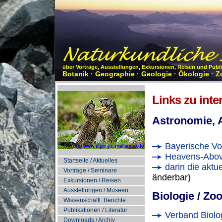
über Vorträge, Ausstellungen, Exkursionen, Reisen und Pub
Botanik · Geographie · Geologie · Ökologie · Z
Links zu int
Astronomie, 
Bayerische Vo
Heavens-Abo
Startseite / Aktuelles
darin die aktu
Vorträge / Seminare
änderbar)
Exkursionen / Reisen
Ausstellungen / Museen
Biologie / Zo
Wissenschaftl. Berichte
Publikationen / Literatur
Verband Biolog
Downloads / Archiv