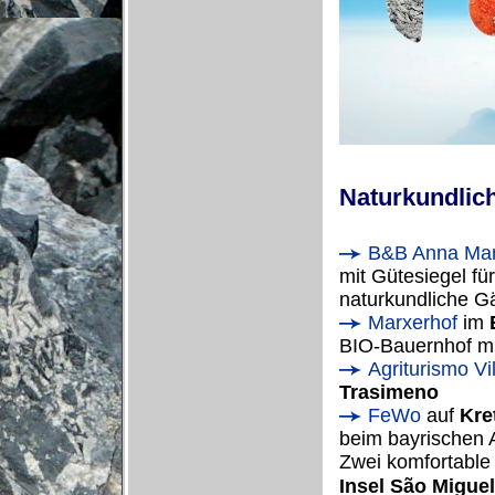
Naturkundlic
B&B Anna Mar
mit Gütesiegel f
naturkundliche Gä
Marxerhof
im
BIO-Bauernhof m
Agriturismo Vi
Trasimeno
FeWo
auf
Kre
beim bayrischen
Zwei komfortable
São Miguel
Insel