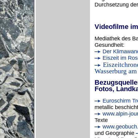
Durchsetzung der 
Videofilme i
Mediathek des Ba
Gesundheit:
Der Klimawand
Eiszeit im Ro
Eiszeitchron
Wasserburg am
Bezugsquellen
Fotos, Land
Euroschirm Tr
metallic beschich
www.alpin-jou
Texte
www.geobuch
und Geographie