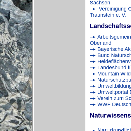
Sachsen
Vereinigung C
Traunstein e. V.
Landschaftss
Arbeitsgemeins
Oberland
Bayerische Ak
Bund Naturschu
Heideflächenv
Landesbund fü
Mountain Wild
Naturschutzb
Umweltbildung
Umweltportal 
Verein zum Sch
WWF Deutsch
Naturwissens
Naturkundlic