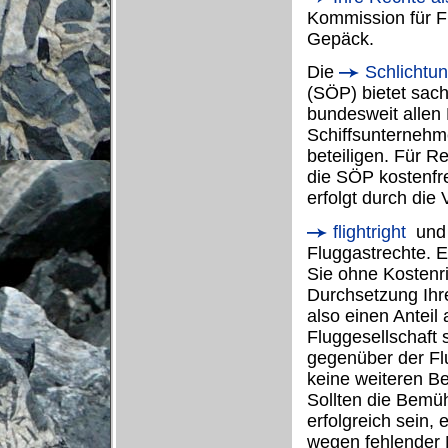
Kommission für Fl
Gepäck.
Die
Schlichtun
(SÖP) bietet sach
bundesweit allen
Schiffsunternehm
beteiligen. Für R
die SÖP kostenfre
erfolgt durch die
flightright
un
Fluggastrechte. E
Sie ohne Kostenris
Durchsetzung Ihre
also einen Anteil
Fluggesellschaft 
gegenüber der Fl
keine weiteren B
Sollten die Bemü
erfolgreich sein,
wegen fehlender